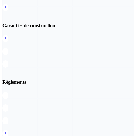
Bulletin de versement
Garanties de construction
Adhésion au Registre des garanties
Tarifs des garanties
Présentation des garanties (formulaires)
Règlements
Règlement des aides financières
Règlement des aides au tourisme
Règlement des aides aux sociétés de remontées mécaniques
Coûts des prestations