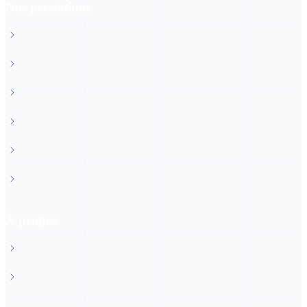
Nos prestations
Start-up
Commerce & artisanat
Industrie & exportation
Tourisme et remontées mécaniques
Construction
Services de l'Etat & administration
À propos
À propos du CCF
Rapport d'activités 2025