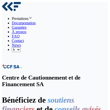
Prestations
Documentation
Garanties
À propos
FAQ
Contact
News
-
Centre de Cautionnement et de
Financement SA
Bénéficiez de
soutiens
financiers
et de
conseils avisés