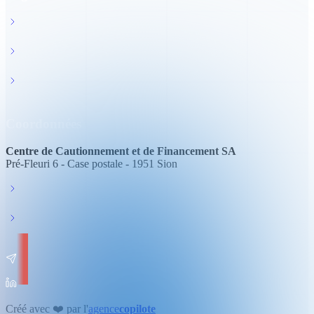
FAQ
News
Protection des données
Coordonnées
Centre de Cautionnement et de Financement SA
Pré-Fleuri 6 - Case postale - 1951 Sion
info@ccf-valais.ch
027 327 35 50
Créé avec ❤️ par l'
agence
copilote