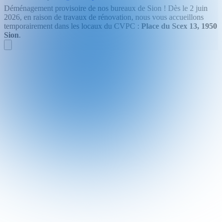
Déménagement provisoire de nos bureaux de Sion !
Dès le 2 juin
2026, en raison de travaux de rénovation, nous vous accueillons
temporairement dans les locaux du CVPC :
Place du Scex 13, 1950
Sion
.