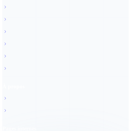
Start-up
Commerce & artisanat
Industrie & exportation
Tourisme et remontées mécaniques
Construction
Services de l'Etat & administration
À propos
À propos du CCF
Rapport d'activités 2025
Pages internes