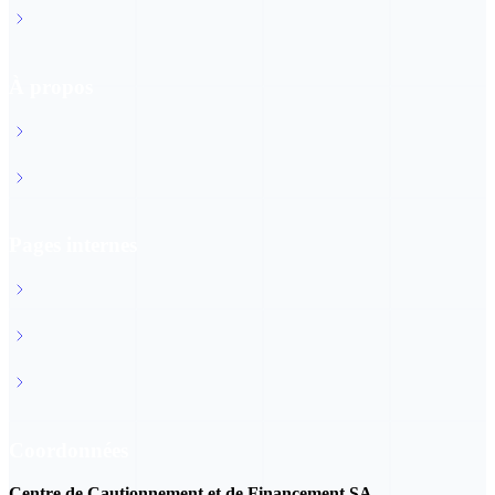
Services de l'Etat & administration
À propos
À propos du CCF
Rapport d'activités 2025
Pages internes
FAQ
News
Protection des données
Coordonnées
Centre de Cautionnement et de Financement SA